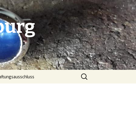
burg
Suchen
aftungsausschluss
nach: