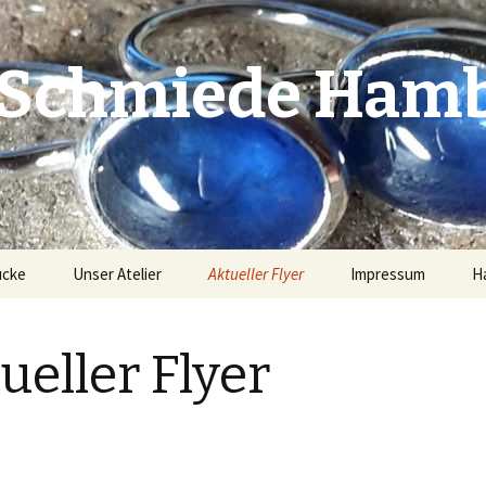
Schmiede Ham
ücke
Unser Atelier
Aktueller Flyer
Impressum
H
ueller Flyer
 Anhänger
 Armschmuck